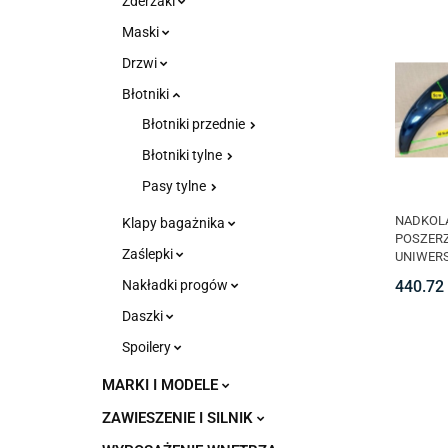
Zderzaki
Maski
Drzwi
Błotniki
Błotniki przednie
Błotniki tylne
Pasy tylne
NADKOL
Klapy bagażnika
POSZER
Zaślepki
UNIWERS
small (4 
440.72
Nakładki progów
Daszki
Spoilery
MARKI I MODELE
ZAWIESZENIE I SILNIK