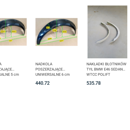
A
NADKOLA
NAKŁADKI BŁOTNIKÓW
ZAJĄCE
POSZERZAJĄCE
TYŁ BMW E46 SEDAN
ALNE 5 cm
UNIWERSALNE 6 cm
WTCC POLIFT
SZT.)
medium (4 SZT.)
440.72
535.78