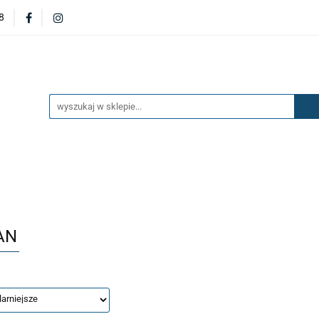
8
DERZAKI
MASKI
DRZWI
BŁOTNIKI
KL
OILERY
NAKŁADKI
KONSOLE
ZAWIESZENIE 
ĘTRZA
UKŁAD PALIWOWY I HAMULCOWY
AKCESO
DRZWI
BŁOTNIKI
KLAPY
ZAŚLEPKI
SP
SAŻENIE WNĘTRZA
UKŁAD PALIWOWY I HAMULCOWY
AN