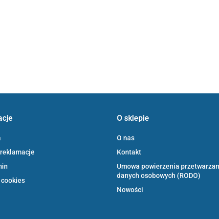
acje
O sklepie
a
O nas
 reklamacje
Kontakt
min
Umowa powierzenia przetwarzan
danych osobowych (RODO)
 cookies
Nowości