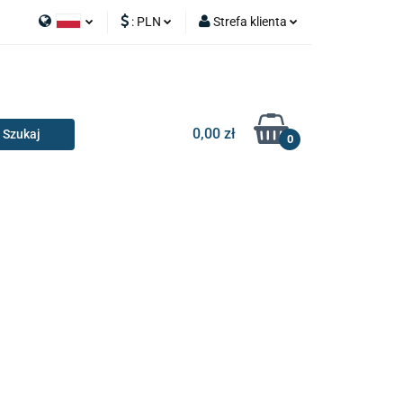
:
PLN
Strefa klienta
APY
Polski
PLN
Zaloguj się
I SILNIK
English
EUR
Zarejestruj się
Dodaj zgłoszenie
0,00 zł
0
RIA I GADŻETY
OILERY
NAKŁADKI
KONSOLE
AKCESORIA I GADŻETY