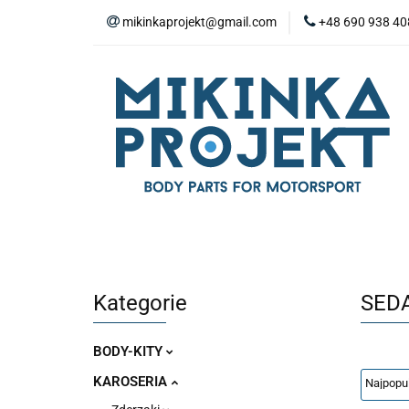
mikinkaprojekt@gmail.com
+48 690 938 40
BODY-KITY
Z
ZAŚLEPKI
SP
WYPOSAŻENIE WN
BODY-KITY
ZDERZAKI
MASKI
ZAWIESZENIE I SILNIK
WYPO
Kategorie
SED
BODY-KITY
KAROSERIA