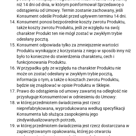
niż 14 dni od dnia, w którym poinformował Sprzedawcę o
odstąpieniu od Umowy. Termin zostanie zachowany, jeśli
Konsument odeśle Produkt przed upływem terminu 14 dni.
Konsument ponosi bezpośrednie koszty zwrotu Produktu,
także koszty zwrotu Produktu, jeśli ze względu na swój
charakter Produkt ten nie mógł zostać w zwykłym trybie
odesłany pocztą.
Konsument odpowiada tylko za zmniejszenie wartości
Produktu wynikające z korzystania z niego w sposób inny niż
było to konieczne do stwierdzenia charakteru, cech i
funkcjonowania Produktu.
W przypadku gdy ze względu na charakter Produktu nie
może on zostać odesłany w zwykłym trybie pocztą,
informacja o tym, a także o kosztach zwrotu Produktu,
będzie się znajdować w opisie Produktu w Sklepie.
Prawo do odstąpienia od umowy zawartej na odległość nie
przysługuje Konsumentowi w odniesieniu do Umowy:
w której przedmiotem świadczenia jest rzecz
nieprefabrykowana, wyprodukowana według specyfikacji
Konsumenta lub służąca zaspokojeniu jego
zindywidualizowanych potrzeb,
w której przedmiotem świadczenia jest rzecz dostarczana w
zapieczętowanym opakowaniu, której po otwarciu