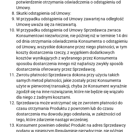
potwierdzenie otrzymania oświadczenia o odstąpieniu od
Umowy.
Skutki odstąpienia od Umowy:
W przypadku odstąpienia od Umowy zawartej na odległość
Umowę uważa się za niezawartą.
W przypadku odstąpienia od Umowy Sprzedawca zwraca
Konsumentowi niezwłocznie, nie później niż w terminie 14 dni
od dnia otrzymania oświadczenia Konsumenta o odstąpieniu
od Umowy, wszystkie dokonane przez niego płatności, w tym
koszty dostarczenia rzeczy, z wyjątkiem dodatkowych
kosztów wynikających z wybranego przez Konsumenta
sposobu dostarczenia innego niż najtańszy zwykły sposób
dostarczenia oferowany przez Sprzedawcę.
Zwrotu płatności Sprzedawca dokona przy użyciu takich
samych metod płatności, jakie zostały przez Konsumenta
użyte w pierwotnej transakcji, chyba że Konsument wyraźnie
zgodził się na inne rozwiązanie, które nie będzie się wiązało
dla niego z żadnymi kosztami.
Sprzedawca może wstrzymać się ze zwrotem płatności do
czasu otrzymania Produktu z powrotem lub do czasu
dostarczenia mu dowodu jego odesłania, w zależności od
tego, które zdarzenie nastąpi wcześniej.
Konsument powinien odesłać Produkt na adres Sprzedawcy
podany w niniejszym Regulaminie niezwłocznie, nie później