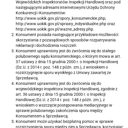
Wojewódzkich Inspektoratów Inspekcji Handlowej oraz pod
następującymi adresami internetowymi Urzędu Ochrony
Konkurencji i Konsumentów:
http://www.uokik.gov.pl/spory_konsumenckie.php;
http://www.uokik.gov.pl/sprawy_indywidualne.php oraz
http://www.uokik.gov.pl/wazne_adresy.php.
Konsument posiada następujące przykładowe możliwości
skorzystania z pozasądowych sposobów rozpatrywania
reklamacji i dochodzenia roszczeń:
Konsument uprawniony jest do zwrócenia się do stałego
polubownego sądu konsumenckiego, o którym mowa w art.
37 ustawy z dnia 15 grudnia 2000 r. o Inspekcji Handlowej
(Dz.U. z 2014 r. poz. 148 z późn. zm.), z wnioskiem o
rozstrzygnięcie sporu wynikłego z Umowy zawartej ze
Sprzedawcą.
Konsument uprawniony jest do zwrócenia się do
wojewódzkiego inspektora Inspekcji Handlowej, zgodnie z
art. 36 ustawy z dnia 15 grudnia 2000 r. o Inspekcji
Handlowej (Dz.U. z 2014 r. poz. 148 z późn. zm.), z
wnioskiem o wszczęcie postępowania mediacyjnego w
sprawie polubownego zakończenia sporu między
Konsumentem a Sprzedawcą.
Konsument może uzyskać bezpłatną pomoc w sprawie
rozstrzygnięcia sporu między nim a Sprzedawcą, korzystając