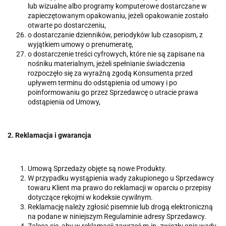
lub wizualne albo programy komputerowe dostarczane w
zapieczętowanym opakowaniu, jeżeli opakowanie zostało
otwarte po dostarczeniu,
o dostarczanie dzienników, periodyków lub czasopism, z
wyjątkiem umowy o prenumeratę,
o dostarczenie treści cyfrowych, które nie są zapisane na
nośniku materialnym, jeżeli spełnianie świadczenia
rozpoczęło się za wyraźną zgodą Konsumenta przed
upływem terminu do odstąpienia od umowy i po
poinformowaniu go przez Sprzedawcę o utracie prawa
odstąpienia od Umowy,
2. Reklamacja i gwarancja
Umową Sprzedaży objęte są nowe Produkty.
W przypadku wystąpienia wady zakupionego u Sprzedawcy
towaru Klient ma prawo do reklamacji w oparciu o przepisy
dotyczące rękojmi w kodeksie cywilnym.
Reklamację należy zgłosić pisemnie lub drogą elektroniczną
na podane w niniejszym Regulaminie adresy Sprzedawcy.
Zaleca się, aby w reklamacji zawrzeć m.in. zwięzły opis wady,