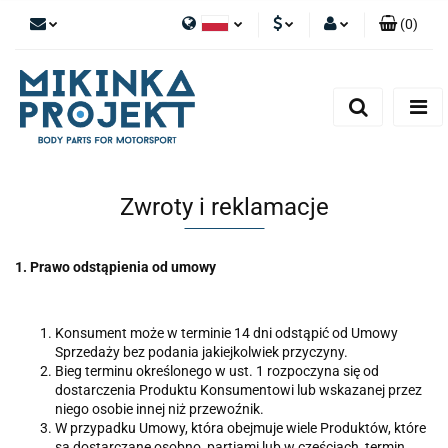
(
0
)
Polski
PLN
Zaloguj się
English
Zarejestruj się
EUR
Dodaj zgłoszenie
Zwroty i reklamacje
1. Prawo odstąpienia od umowy
Konsument może w terminie 14 dni odstąpić od Umowy
Sprzedaży bez podania jakiejkolwiek przyczyny.
Bieg terminu określonego w ust. 1 rozpoczyna się od
dostarczenia Produktu Konsumentowi lub wskazanej przez
niego osobie innej niż przewoźnik.
W przypadku Umowy, która obejmuje wiele Produktów, które
są dostarczane osobno, partiami lub w częściach, termin