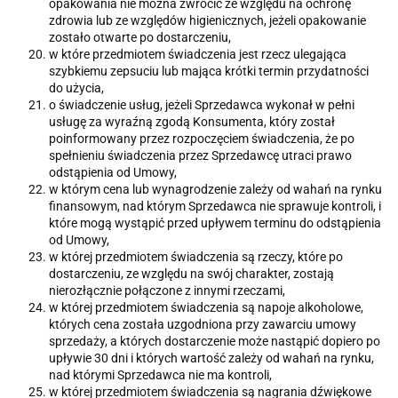
opakowania nie można zwrócić ze względu na ochronę
zdrowia lub ze względów higienicznych, jeżeli opakowanie
zostało otwarte po dostarczeniu,
w które przedmiotem świadczenia jest rzecz ulegająca
szybkiemu zepsuciu lub mająca krótki termin przydatności
do użycia,
o świadczenie usług, jeżeli Sprzedawca wykonał w pełni
usługę za wyraźną zgodą Konsumenta, który został
poinformowany przez rozpoczęciem świadczenia, że po
spełnieniu świadczenia przez Sprzedawcę utraci prawo
odstąpienia od Umowy,
w którym cena lub wynagrodzenie zależy od wahań na rynku
finansowym, nad którym Sprzedawca nie sprawuje kontroli, i
które mogą wystąpić przed upływem terminu do odstąpienia
od Umowy,
w której przedmiotem świadczenia są rzeczy, które po
dostarczeniu, ze względu na swój charakter, zostają
nierozłącznie połączone z innymi rzeczami,
w której przedmiotem świadczenia są napoje alkoholowe,
których cena została uzgodniona przy zawarciu umowy
sprzedaży, a których dostarczenie może nastąpić dopiero po
upływie 30 dni i których wartość zależy od wahań na rynku,
nad którymi Sprzedawca nie ma kontroli,
w której przedmiotem świadczenia są nagrania dźwiękowe