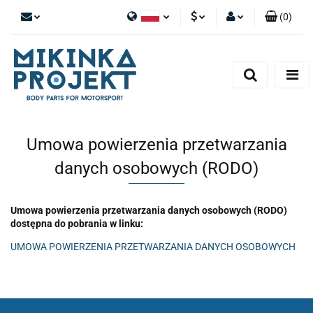
(
0
)
Polski
PLN
Zaloguj się
English
Zarejestruj się
EUR
Dodaj zgłoszenie
Umowa powierzenia przetwarzania
danych osobowych (RODO)
Umowa powierzenia przetwarzania danych osobowych (RODO)
dostępna do pobrania w linku:
UMOWA POWIERZENIA PRZETWARZANIA DANYCH OSOBOWYCH