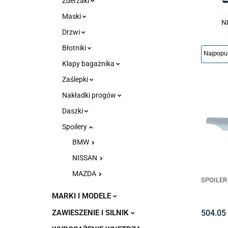
Zderzaki
Maski
N
Drzwi
Błotniki
Klapy bagażnika
Zaślepki
Nakładki progów
Daszki
Spoilery
BMW
NISSAN
MAZDA
SPOILER
MARKI I MODELE
ZAWIESZENIE I SILNIK
504.05