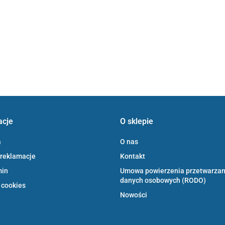
acje
O sklepie
a
O nas
 reklamacje
Kontakt
min
Umowa powierzenia przetwarzan
danych osobowych (RODO)
 cookies
Nowości