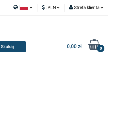
:
PLN
Strefa klienta
APY
Polski
PLN
Zaloguj się
I SILNIK
English
EUR
Zarejestruj się
Dodaj zgłoszenie
0,00 zł
0
RIA I GADŻETY
OILERY
NAKŁADKI
KONSOLE
AKCESORIA I GADŻETY