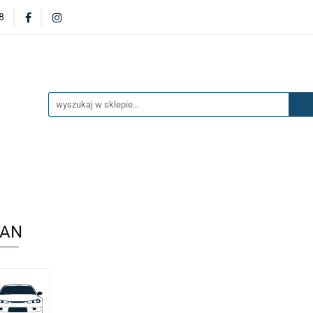
8
DERZAKI
MASKI
DRZWI
BŁOTNIKI
KL
OILERY
NAKŁADKI
KONSOLE
ZAWIESZENIE 
ĘTRZA
UKŁAD PALIWOWY I HAMULCOWY
AKCESO
DRZWI
BŁOTNIKI
KLAPY
ZAŚLEPKI
SP
SAŻENIE WNĘTRZA
UKŁAD PALIWOWY I HAMULCOWY
SAN