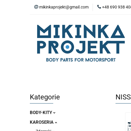
mikinkaprojekt@gmail.com
+48 690 938 40
BODY-KITY
Z
ZAŚLEPKI
SP
WYPOSAŻENIE WN
BODY-KITY
ZDERZAKI
MASKI
ZAWIESZENIE I SILNIK
WYPO
Kategorie
NIS
BODY-KITY
KAROSERIA