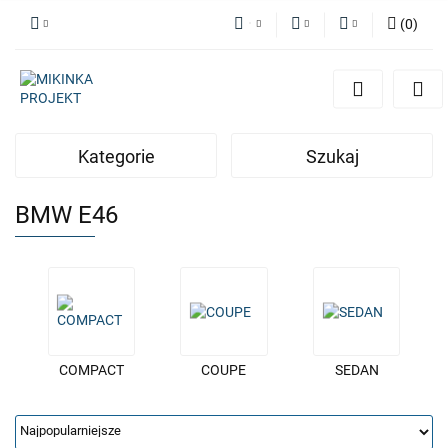
(
0
)
PLN
Zaloguj się
Polski
Zarejestruj się
EUR
English
Dodaj zgłoszenie
Kategorie
Szukaj
BMW E46
COMPACT
COUPE
SEDAN