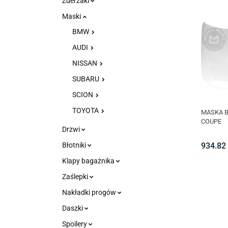
Zderzaki
Maski
BMW
AUDI
NISSAN
SUBARU
SCION
TOYOTA
MASKA B
COUPE
Drzwi
934.82
Błotniki
Klapy bagażnika
Zaślepki
Nakładki progów
Daszki
Spoilery