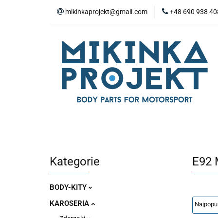
mikinkaprojekt@gmail.com
+48 690 938 40
BODY-KITY
Z
ZAŚLEPKI
SP
WYPOSAŻENIE WN
BODY-KITY
ZDERZAKI
MASKI
ZAWIESZENIE I SILNIK
WYPO
Kategorie
E92 
BODY-KITY
KAROSERIA