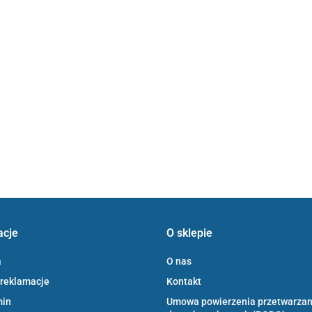
acje
O sklepie
a
O nas
 reklamacje
Kontakt
min
Umowa powierzenia przetwarzan