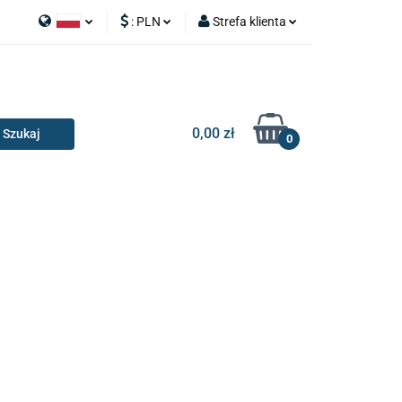
:
PLN
Strefa klienta
APY
Polski
PLN
Zaloguj się
I SILNIK
English
EUR
Zarejestruj się
Dodaj zgłoszenie
0,00 zł
0
RIA I GADŻETY
OILERY
NAKŁADKI
KONSOLE
AKCESORIA I GADŻETY