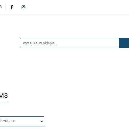
8
DERZAKI
MASKI
DRZWI
BŁOTNIKI
KL
OILERY
NAKŁADKI
KONSOLE
ZAWIESZENIE 
ĘTRZA
UKŁAD PALIWOWY I HAMULCOWY
AKCESO
DRZWI
BŁOTNIKI
KLAPY
ZAŚLEPKI
SP
SAŻENIE WNĘTRZA
UKŁAD PALIWOWY I HAMULCOWY
M3