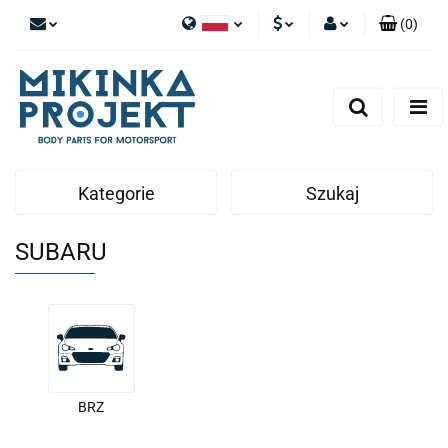
(
0
)
Polski
PLN
Zaloguj się
English
Zarejestruj się
EUR
Dodaj zgłoszenie
Kategorie
Szukaj
SUBARU
BRZ