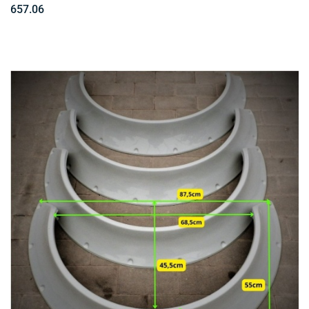
657.06