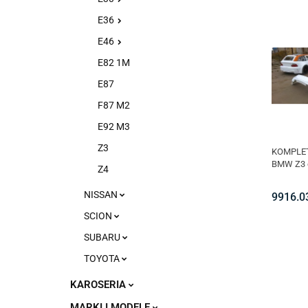
E36
E46
E82 1M
E87
F87 M2
E92 M3
Z3
KOMPLET
BMW Z3 
Z4
NISSAN
9916.0
SCION
SUBARU
TOYOTA
KAROSERIA
MARKI I MODELE