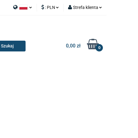
:
PLN
Strefa klienta
APY
Polski
PLN
Zaloguj się
I SILNIK
English
EUR
Zarejestruj się
Dodaj zgłoszenie
0,00 zł
0
RIA I GADŻETY
OILERY
NAKŁADKI
KONSOLE
AKCESORIA I GADŻETY