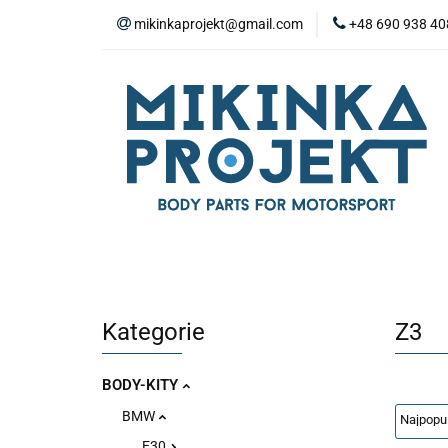
mikinkaprojekt@gmail.com
+48 690 938 40
BODY-KITY
Z
ZAŚLEPKI
SP
WYPOSAŻENIE WN
BODY-KITY
ZDERZAKI
MASKI
ZAWIESZENIE I SILNIK
WYPO
Kategorie
Z3
BODY-KITY
BMW
E30