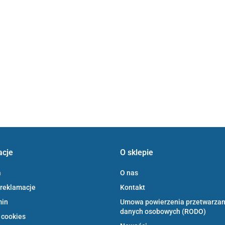
acje
O sklepie
a
O nas
 reklamacje
Kontakt
min
Umowa powierzenia przetwarzan
danych osobowych (RODO)
 cookies