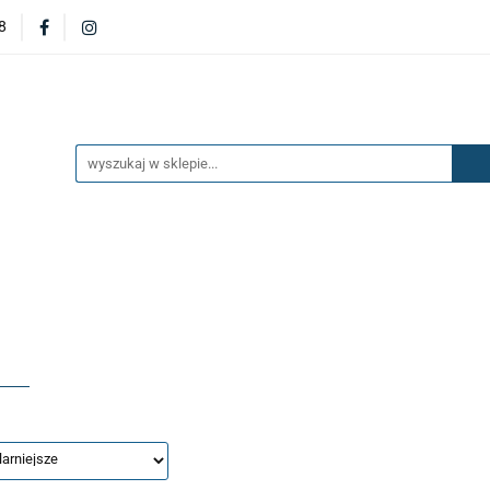
8
DERZAKI
MASKI
DRZWI
BŁOTNIKI
KL
OILERY
NAKŁADKI
KONSOLE
ZAWIESZENIE 
ĘTRZA
UKŁAD PALIWOWY I HAMULCOWY
AKCESO
DRZWI
BŁOTNIKI
KLAPY
ZAŚLEPKI
SP
SAŻENIE WNĘTRZA
UKŁAD PALIWOWY I HAMULCOWY