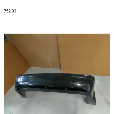
752.33