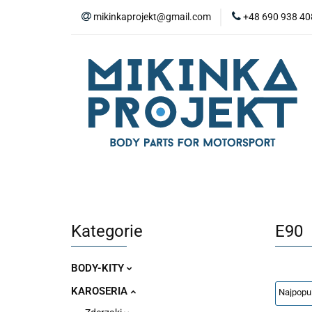
mikinkaprojekt@gmail.com
+48 690 938 40
BODY-KITY
Z
ZAŚLEPKI
SP
WYPOSAŻENIE WN
BODY-KITY
ZDERZAKI
MASKI
ZAWIESZENIE I SILNIK
WYPO
Kategorie
E90
BODY-KITY
KAROSERIA