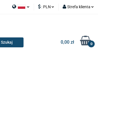
:
PLN
Strefa klienta
APY
Polski
PLN
Zaloguj się
I SILNIK
English
EUR
Zarejestruj się
Dodaj zgłoszenie
0,00 zł
0
RIA I GADŻETY
OILERY
NAKŁADKI
KONSOLE
AKCESORIA I GADŻETY