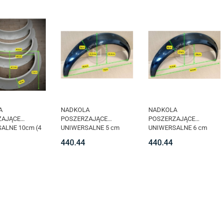
A
NADKOLA
NADKOLA
ZAJĄCE
POSZERZAJĄCE
POSZERZAJĄCE
ALNE 10cm (4
UNIWERSALNE 5 cm
UNIWERSALNE 6 cm
OUPE
small (4 SZT.)
medium (4 SZT.)
440.44
440.44