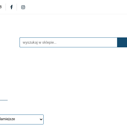
8
DERZAKI
MASKI
DRZWI
BŁOTNIKI
KL
OILERY
NAKŁADKI
KONSOLE
ZAWIESZENIE 
ĘTRZA
UKŁAD PALIWOWY I HAMULCOWY
AKCESO
DRZWI
BŁOTNIKI
KLAPY
ZAŚLEPKI
SP
SAŻENIE WNĘTRZA
UKŁAD PALIWOWY I HAMULCOWY