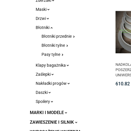
Zderzaki
Maski
Drzwi
Błotniki
Błotniki przednie
Błotniki tylne
Pasy tylne
NADKOL
Klapy bagażnika
POSZER
Zaślepki
UNIWERS
SZT.) C
610.82
Nakładki progów
Daszki
Spoilery
MARKI I MODELE
ZAWIESZENIE I SILNIK