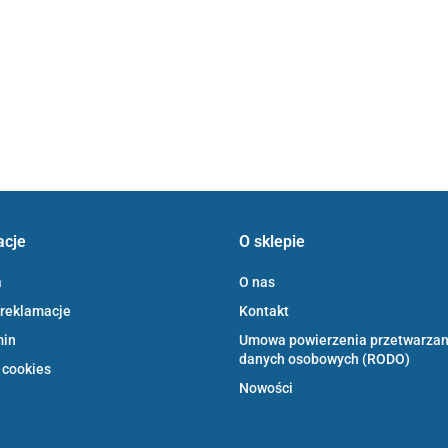
acje
O sklepie
a
O nas
 reklamacje
Kontakt
min
Umowa powierzenia przetwarzan
danych osobowych (RODO)
 cookies
Nowości