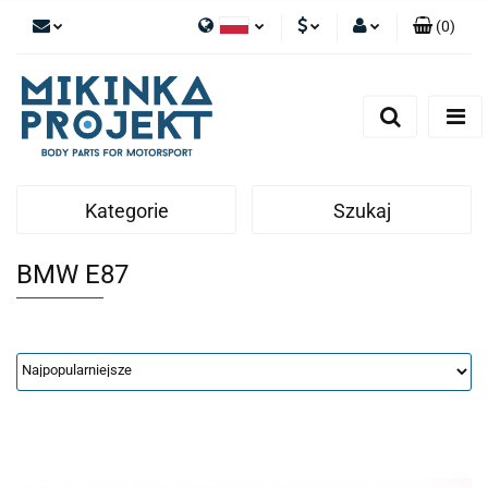
(
0
)
Polski
PLN
Zaloguj się
English
Zarejestruj się
EUR
Dodaj zgłoszenie
Kategorie
Szukaj
BMW E87