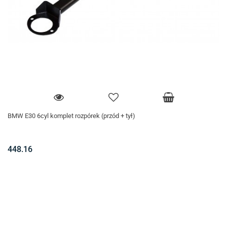
BMW E30 6cyl komplet rozpórek (przód + tył)
448.16