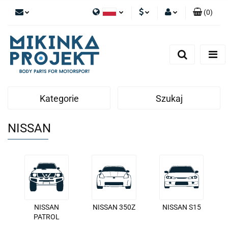
(
0
)
Polski
PLN
Zaloguj się
English
Zarejestruj się
EUR
Dodaj zgłoszenie
Kategorie
Szukaj
NISSAN
NISSAN
NISSAN 350Z
NISSAN S15
PATROL