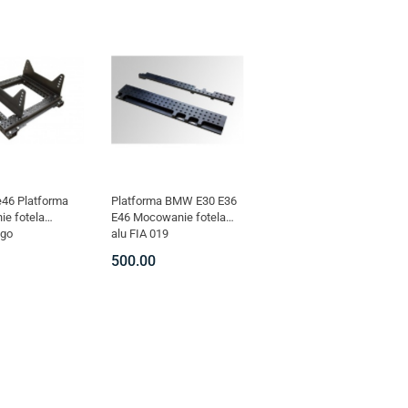
e46 Platforma
Platforma BMW E30 E36
e fotela
E46 Mocowanie fotela
ego
alu FIA 019
wego bmw 020
500.00