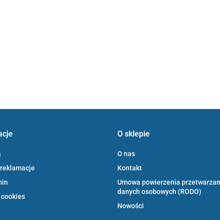
acje
O sklepie
a
O nas
 reklamacje
Kontakt
min
Umowa powierzenia przetwarzan
danych osobowych (RODO)
 cookies
Nowości