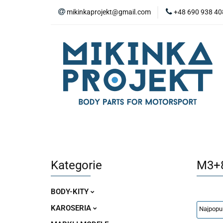
mikinkaprojekt@gmail.com
+48 690 938 40
BODY-KITY
Z
ZAŚLEPKI
SP
WYPOSAŻENIE WN
BODY-KITY
ZDERZAKI
MASKI
ZAWIESZENIE I SILNIK
WYPO
Kategorie
M3+
BODY-KITY
KAROSERIA