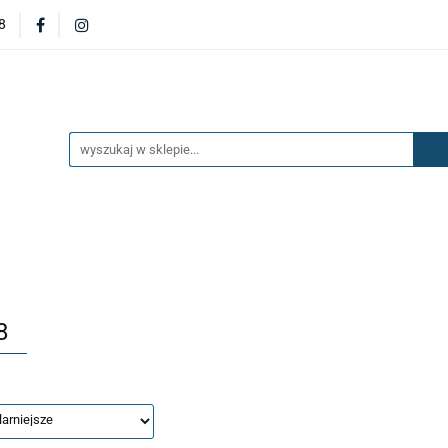
8
DERZAKI
MASKI
DRZWI
BŁOTNIKI
KL
OILERY
NAKŁADKI
KONSOLE
ZAWIESZENIE 
ĘTRZA
UKŁAD PALIWOWY I HAMULCOWY
AKCESO
DRZWI
BŁOTNIKI
KLAPY
ZAŚLEPKI
SP
SAŻENIE WNĘTRZA
UKŁAD PALIWOWY I HAMULCOWY
8