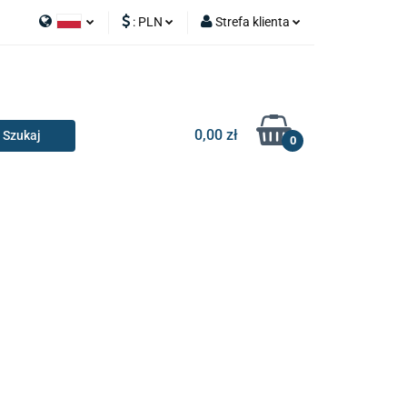
:
PLN
Strefa klienta
APY
Polski
PLN
Zaloguj się
I SILNIK
English
EUR
Zarejestruj się
Dodaj zgłoszenie
0,00 zł
0
RIA I GADŻETY
OILERY
NAKŁADKI
KONSOLE
AKCESORIA I GADŻETY