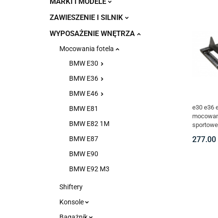
MARKI I MODELE
ZAWIESZENIE I SILNIK
WYPOSAŻENIE WNĘTRZA
Mocowania fotela
BMW E30
BMW E36
BMW E46
e30 e36 
BMW E81
mocowani
BMW E82 1M
sportow
kubełko
277.00
BMW E87
BMW E90
BMW E92 M3
Shiftery
Konsole
Bagażnik