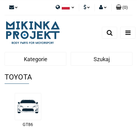
(
0
)
Polski
PLN
Zaloguj się
English
Zarejestruj się
EUR
Dodaj zgłoszenie
Kategorie
Szukaj
TOYOTA
GT86