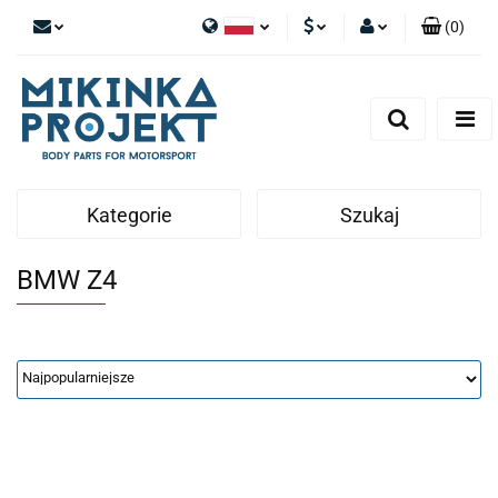
(
0
)
Polski
PLN
Zaloguj się
English
Zarejestruj się
EUR
Dodaj zgłoszenie
Kategorie
Szukaj
BMW Z4