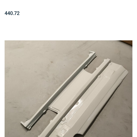
440.72