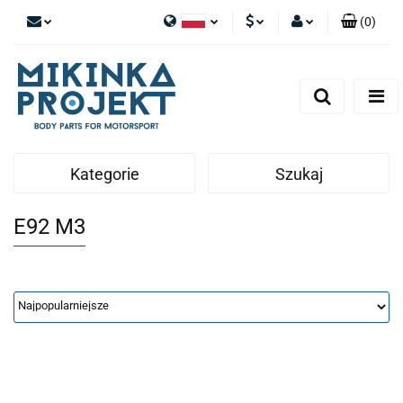
(
0
)
Polski
PLN
Zaloguj się
English
Zarejestruj się
EUR
Dodaj zgłoszenie
Kategorie
Szukaj
E92 M3