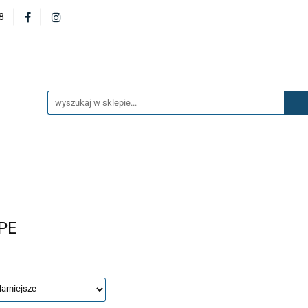
8
DERZAKI
MASKI
DRZWI
BŁOTNIKI
KL
OILERY
NAKŁADKI
KONSOLE
ZAWIESZENIE 
ĘTRZA
UKŁAD PALIWOWY I HAMULCOWY
AKCESO
DRZWI
BŁOTNIKI
KLAPY
ZAŚLEPKI
SP
SAŻENIE WNĘTRZA
UKŁAD PALIWOWY I HAMULCOWY
PE