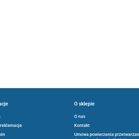
acje
O sklepie
a
O nas
 reklamacje
Kontakt
min
Umowa powierzenia przetwarzan