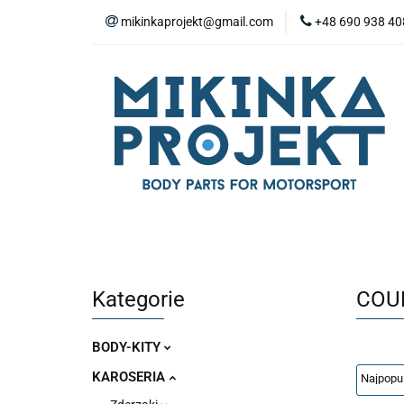
mikinkaprojekt@gmail.com
+48 690 938 40
BODY-KITY
Z
ZAŚLEPKI
SP
WYPOSAŻENIE WN
BODY-KITY
ZDERZAKI
MASKI
ZAWIESZENIE I SILNIK
WYPO
Kategorie
COU
BODY-KITY
KAROSERIA