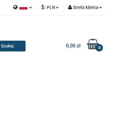
:
PLN
Strefa klienta
APY
Polski
PLN
Zaloguj się
I SILNIK
English
EUR
Zarejestruj się
Dodaj zgłoszenie
0,00 zł
0
RIA I GADŻETY
OILERY
NAKŁADKI
KONSOLE
AKCESORIA I GADŻETY