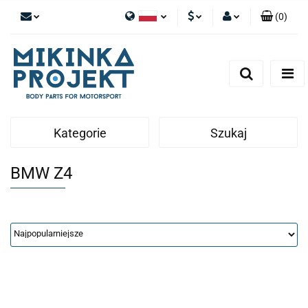
(
0
)
Polski
PLN
Zaloguj się
English
Zarejestruj się
EUR
Dodaj zgłoszenie
Kategorie
Szukaj
BMW Z4