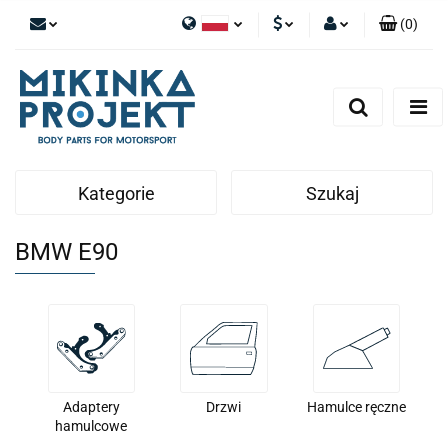
(
0
)
Polski
PLN
Zaloguj się
English
Zarejestruj się
EUR
Dodaj zgłoszenie
Kategorie
Szukaj
BMW E90
Adaptery
Drzwi
Hamulce ręczne
hamulcowe