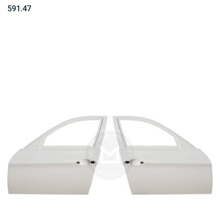
591.47