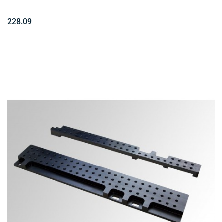
228.09