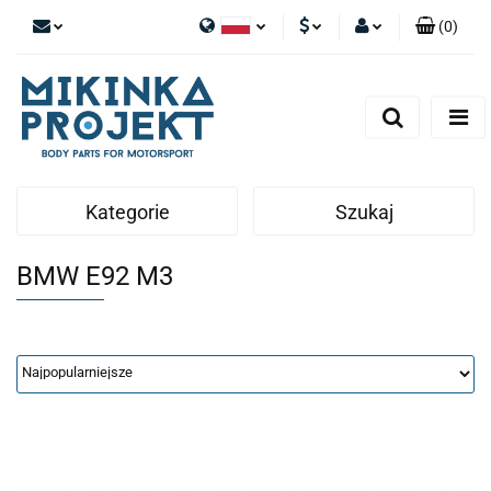
(
0
)
Polski
PLN
Zaloguj się
English
Zarejestruj się
EUR
Dodaj zgłoszenie
Kategorie
Szukaj
BMW E92 M3