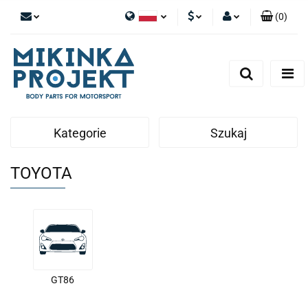
(
0
)
Polski
PLN
Zaloguj się
English
Zarejestruj się
EUR
Dodaj zgłoszenie
Kategorie
Szukaj
TOYOTA
GT86