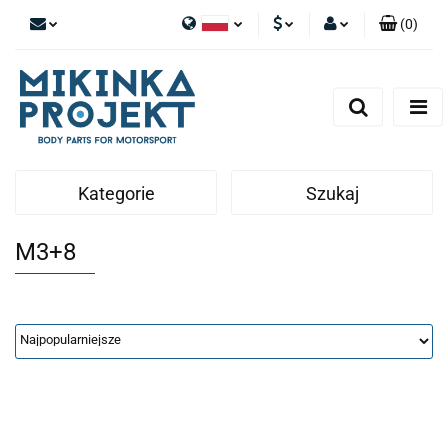
(
0
)
Polski
PLN
Zaloguj się
English
Zarejestruj się
EUR
Dodaj zgłoszenie
Kategorie
Szukaj
M3+8