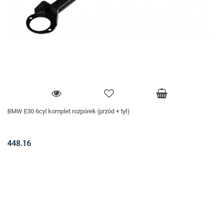
BMW E30 6cyl komplet rozpórek (przód + tył)
448.16