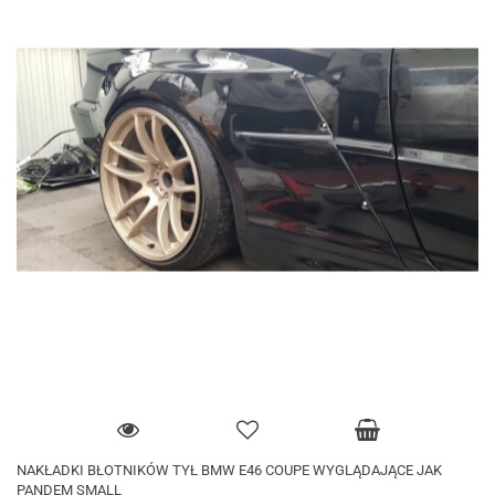
NAKŁADKI BŁOTNIKÓW TYŁ BMW E46 COUPE WYGLĄDAJĄCE JAK
PANDEM SMALL