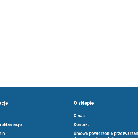
acje
O sklepie
a
O nas
 reklamacje
Kontakt
min
Umowa powierzenia przetwarzan