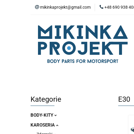
mikinkaprojekt@gmail.com
+48 690 938 40
BODY-KITY
Z
ZAŚLEPKI
SP
WYPOSAŻENIE WN
BODY-KITY
ZDERZAKI
MASKI
ZAWIESZENIE I SILNIK
WYPO
Kategorie
E30
BODY-KITY
KAROSERIA