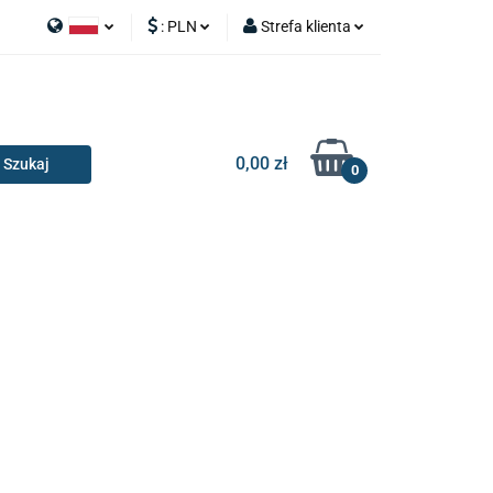
:
PLN
Strefa klienta
APY
Polski
PLN
Zaloguj się
I SILNIK
English
EUR
Zarejestruj się
Dodaj zgłoszenie
0,00 zł
0
RIA I GADŻETY
OILERY
NAKŁADKI
KONSOLE
AKCESORIA I GADŻETY