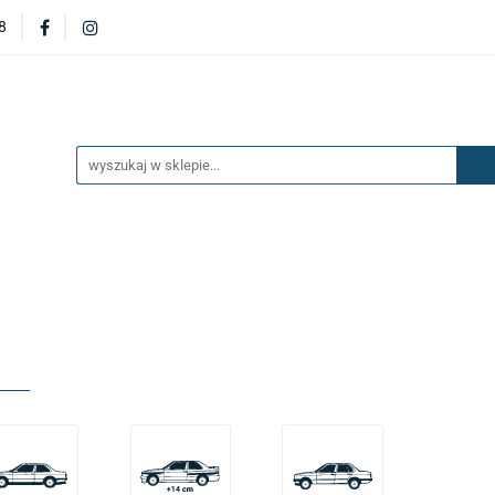
8
DERZAKI
MASKI
DRZWI
BŁOTNIKI
KL
OILERY
NAKŁADKI
KONSOLE
ZAWIESZENIE 
ĘTRZA
UKŁAD PALIWOWY I HAMULCOWY
AKCESO
DRZWI
BŁOTNIKI
KLAPY
ZAŚLEPKI
SP
SAŻENIE WNĘTRZA
UKŁAD PALIWOWY I HAMULCOWY