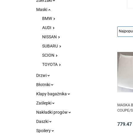
Zderzaki
Maski
BMW
AUDI
NISSAN
SUBARU
SCION
TOYOTA
Drzwi
Błotniki
Klapy bagażnika
Zaślepki
MASKA 
COUPE/
Nakładki progów
Daszki
779.47
Spoilery