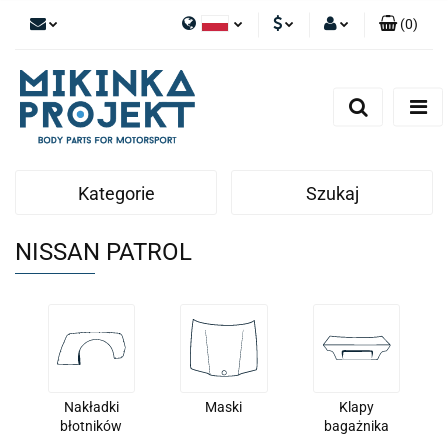
(
0
)
Polski
PLN
Zaloguj się
English
Zarejestruj się
EUR
Dodaj zgłoszenie
Kategorie
Szukaj
NISSAN PATROL
Nakładki
Maski
Klapy
błotników
bagażnika