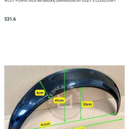
WLOT POWIETRZA NA MASKĘ UNIWERSALNY DUZY 3 CZESCIOWY
531.6