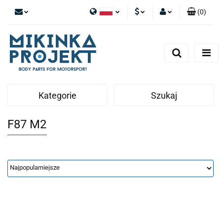
(
0
)
Polski
PLN
Zaloguj się
English
Zarejestruj się
EUR
Dodaj zgłoszenie
Kategorie
Szukaj
F87 M2