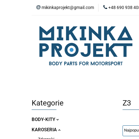
mikinkaprojekt@gmail.com
+48 690 938 40
BODY-KITY
Z
ZAŚLEPKI
SP
WYPOSAŻENIE WN
BODY-KITY
ZDERZAKI
MASKI
ZAWIESZENIE I SILNIK
WYPO
Kategorie
Z3
BODY-KITY
KAROSERIA