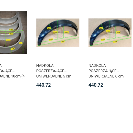
A
NADKOLA
NADKOLA
ZAJĄCE
POSZERZAJĄCE
POSZERZAJĄCE
ALNE 10cm (4
UNIWERSALNE 5 cm
UNIWERSALNE 6 cm
OUPE
small (4 SZT.)
medium (4 SZT.)
440.72
440.72