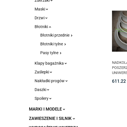
Zderzaki
Maski
Drzwi
Błotniki
Błotniki przednie
Błotniki tylne
Pasy tylne
NADKOL
Klapy bagażnika
POSZER
Zaślepki
UNIWERS
SZT.) C
611.22
Nakładki progów
Daszki
Spoilery
MARKI I MODELE
ZAWIESZENIE I SILNIK