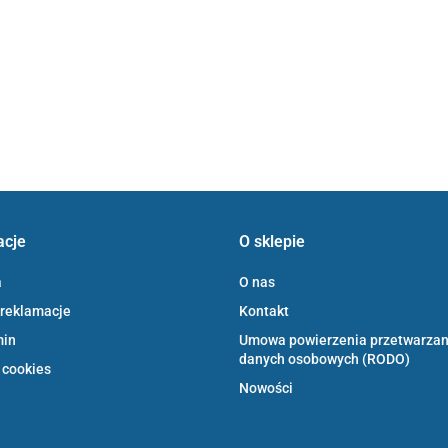
acje
O sklepie
a
O nas
 reklamacje
Kontakt
min
Umowa powierzenia przetwarzan
danych osobowych (RODO)
 cookies
Nowości