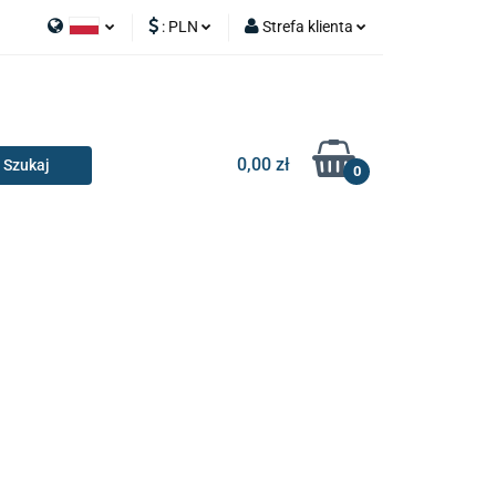
:
PLN
Strefa klienta
APY
Polski
PLN
Zaloguj się
I SILNIK
English
EUR
Zarejestruj się
Dodaj zgłoszenie
0,00 zł
0
RIA I GADŻETY
OILERY
NAKŁADKI
KONSOLE
AKCESORIA I GADŻETY