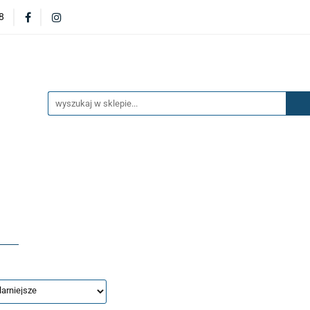
8
DERZAKI
MASKI
DRZWI
BŁOTNIKI
KL
OILERY
NAKŁADKI
KONSOLE
ZAWIESZENIE 
ĘTRZA
UKŁAD PALIWOWY I HAMULCOWY
AKCESO
DRZWI
BŁOTNIKI
KLAPY
ZAŚLEPKI
SP
SAŻENIE WNĘTRZA
UKŁAD PALIWOWY I HAMULCOWY