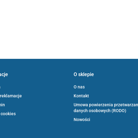
acje
O sklepie
a
O nas
 reklamacje
Kontakt
min
Umowa powierzenia przetwarzan
danych osobowych (RODO)
 cookies
Nowości