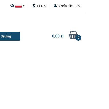
:
PLN
Strefa klienta
APY
Polski
PLN
Zaloguj się
I SILNIK
English
EUR
Zarejestruj się
Dodaj zgłoszenie
0,00 zł
0
RIA I GADŻETY
OILERY
NAKŁADKI
KONSOLE
AKCESORIA I GADŻETY