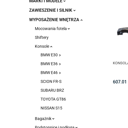
MARKI I MODELE
ZAWIESZENIE I SILNIK
WYPOSAŻENIE WNĘTRZA
Mocowania fotela
Shiftery
Konsole
BMW E30
KONSOLA
BMW E36
BMW E46
607.01
SCION FR-S
SUBARU BRZ
TOYOTA GT86
NISSAN S15
Bagażnik
Podstopnice i podłoga