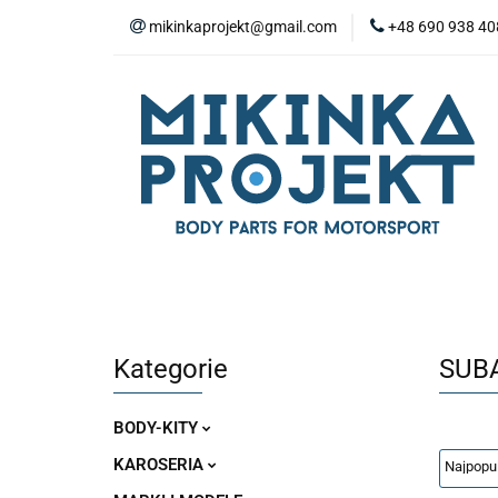
mikinkaprojekt@gmail.com
+48 690 938 40
BODY-KITY
Z
ZAŚLEPKI
SP
WYPOSAŻENIE WN
BODY-KITY
ZDERZAKI
MASKI
ZAWIESZENIE I SILNIK
WYPO
Kategorie
SUB
BODY-KITY
KAROSERIA