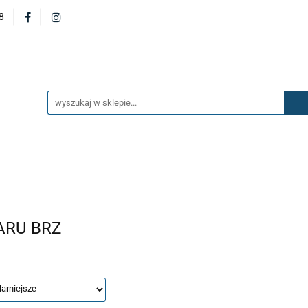
8
DERZAKI
MASKI
DRZWI
BŁOTNIKI
KL
OILERY
NAKŁADKI
KONSOLE
ZAWIESZENIE 
ĘTRZA
UKŁAD PALIWOWY I HAMULCOWY
AKCESO
DRZWI
BŁOTNIKI
KLAPY
ZAŚLEPKI
SP
SAŻENIE WNĘTRZA
UKŁAD PALIWOWY I HAMULCOWY
ARU BRZ