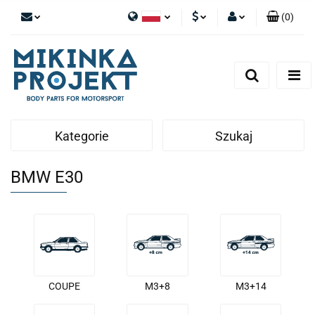
(
0
)
Polski
PLN
Zaloguj się
English
Zarejestruj się
EUR
Dodaj zgłoszenie
Kategorie
Szukaj
BMW E30
COUPE
M3+8
M3+14