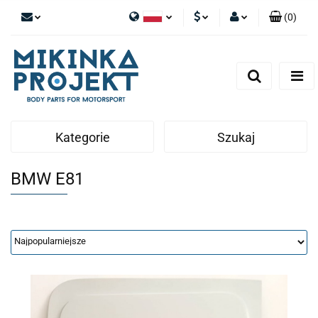
(
0
)
Polski
PLN
Zaloguj się
English
Zarejestruj się
EUR
Dodaj zgłoszenie
Kategorie
Szukaj
BMW E81