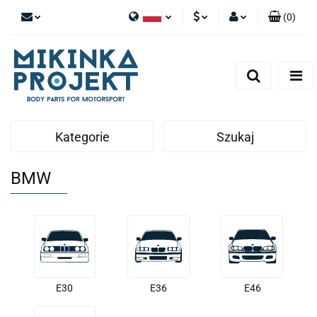
(
0
)
Polski
PLN
Zaloguj się
English
Zarejestruj się
EUR
Dodaj zgłoszenie
Kategorie
Szukaj
BMW
E30
E36
E46