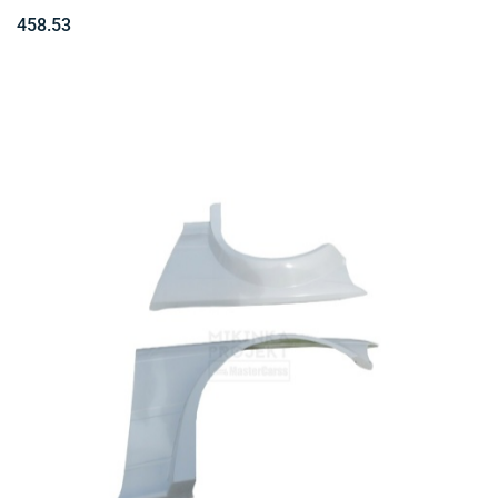
458.53