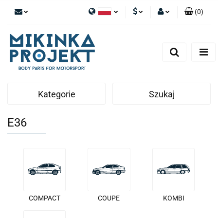
(
0
)
Polski
PLN
Zaloguj się
English
Zarejestruj się
EUR
Dodaj zgłoszenie
Kategorie
Szukaj
E36
COMPACT
COUPE
KOMBI