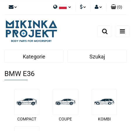
(
0
)
Polski
PLN
Zaloguj się
English
Zarejestruj się
EUR
Dodaj zgłoszenie
Kategorie
Szukaj
BMW E36
COMPACT
COUPE
KOMBI