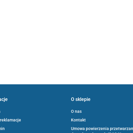
acje
O sklepie
a
O nas
 reklamacje
Kontakt
min
Umowa powierzenia przetwarzan