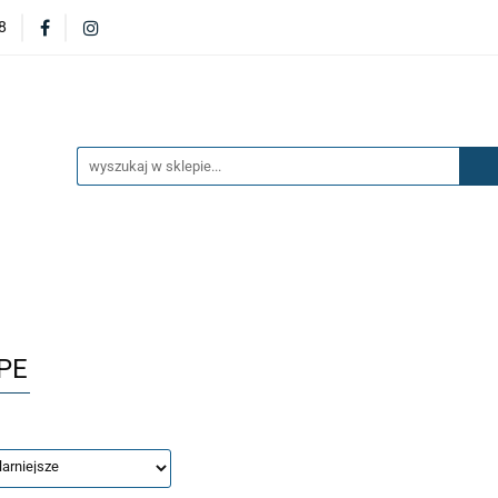
8
DERZAKI
MASKI
DRZWI
BŁOTNIKI
KL
OILERY
NAKŁADKI
KONSOLE
ZAWIESZENIE 
ĘTRZA
UKŁAD PALIWOWY I HAMULCOWY
AKCESO
DRZWI
BŁOTNIKI
KLAPY
ZAŚLEPKI
SP
SAŻENIE WNĘTRZA
UKŁAD PALIWOWY I HAMULCOWY
PE