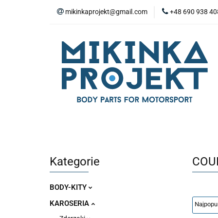
mikinkaprojekt@gmail.com
+48 690 938 40
BODY-KITY
Z
ZAŚLEPKI
SP
WYPOSAŻENIE WN
BODY-KITY
ZDERZAKI
MASKI
ZAWIESZENIE I SILNIK
WYPO
Kategorie
COU
BODY-KITY
KAROSERIA