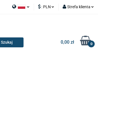
:
PLN
Strefa klienta
APY
Polski
PLN
Zaloguj się
I SILNIK
English
EUR
Zarejestruj się
Dodaj zgłoszenie
0,00 zł
0
RIA I GADŻETY
OILERY
NAKŁADKI
KONSOLE
AKCESORIA I GADŻETY