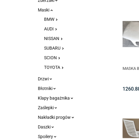
Zderzaki
Maski
BMW
AUDI
NISSAN
SUBARU
SCION
TOYOTA
MASKA B
Drzwi
1260.8
Błotniki
Klapy bagażnika
Zaślepki
Nakładki progów
Daszki
Spoilery