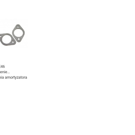
E46
enie
a amortyzatora
5