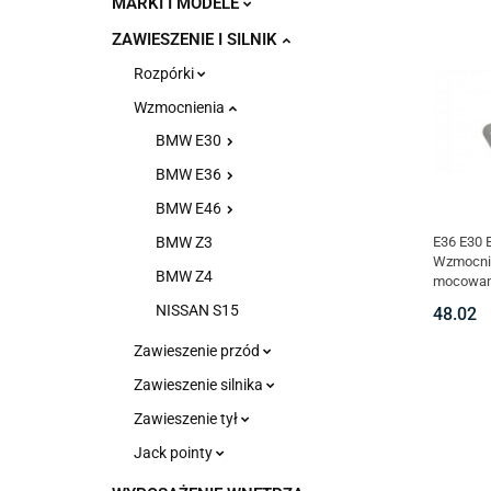
MARKI I MODELE
ZAWIESZENIE I SILNIK
Rozpórki
Wzmocnienia
BMW E30
BMW E36
BMW E46
E36 E30 
BMW Z3
Wzmocni
BMW Z4
mocowani
BMW 07
NISSAN S15
48.02
Zawieszenie przód
Zawieszenie silnika
Zawieszenie tył
Jack pointy