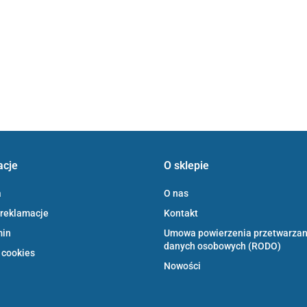
acje
O sklepie
a
O nas
 reklamacje
Kontakt
min
Umowa powierzenia przetwarzan
danych osobowych (RODO)
 cookies
Nowości