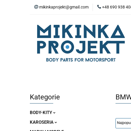
mikinkaprojekt@gmail.com
+48 690 938 40
BODY-KITY
Z
ZAŚLEPKI
SP
WYPOSAŻENIE WN
BODY-KITY
ZDERZAKI
MASKI
ZAWIESZENIE I SILNIK
WYPO
Kategorie
BMW
BODY-KITY
KAROSERIA