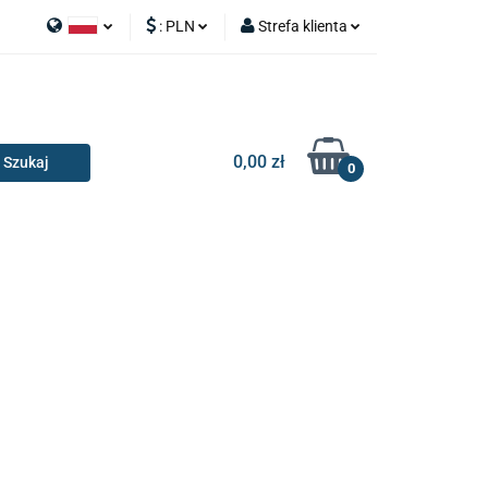
:
PLN
Strefa klienta
APY
Polski
PLN
Zaloguj się
I SILNIK
English
EUR
Zarejestruj się
Dodaj zgłoszenie
0,00 zł
0
RIA I GADŻETY
OILERY
NAKŁADKI
KONSOLE
AKCESORIA I GADŻETY