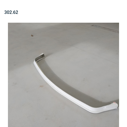
302.62