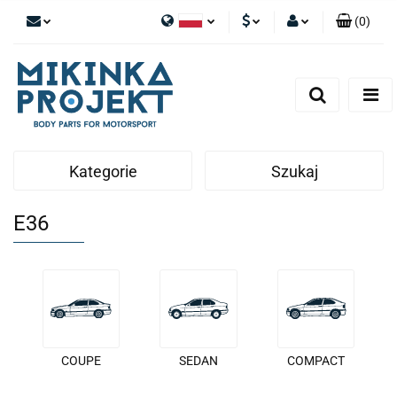
(
0
)
Polski
PLN
Zaloguj się
English
Zarejestruj się
EUR
Dodaj zgłoszenie
Kategorie
Szukaj
E36
COUPE
SEDAN
COMPACT