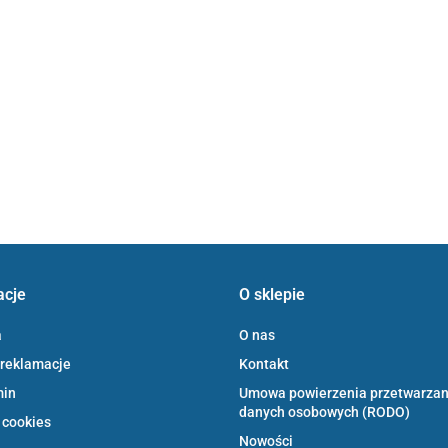
acje
O sklepie
a
O nas
 reklamacje
Kontakt
min
Umowa powierzenia przetwarzan
danych osobowych (RODO)
 cookies
Nowości