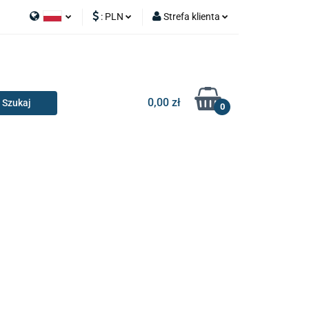
:
PLN
Strefa klienta
APY
Polski
PLN
Zaloguj się
I SILNIK
English
EUR
Zarejestruj się
Dodaj zgłoszenie
0,00 zł
0
RIA I GADŻETY
OILERY
NAKŁADKI
KONSOLE
AKCESORIA I GADŻETY