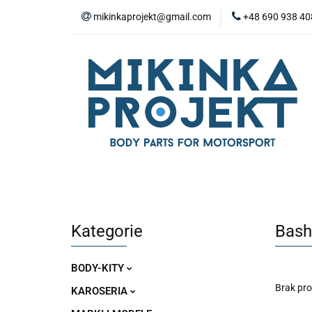
mikinkaprojekt@gmail.com
+48 690 938 40
BODY-KITY
Z
ZAŚLEPKI
SP
WYPOSAŻENIE WN
BODY-KITY
ZDERZAKI
MASKI
ZAWIESZENIE I SILNIK
WYPO
Kategorie
Bash
BODY-KITY
Brak pr
KAROSERIA