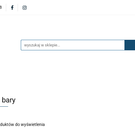
8
DERZAKI
MASKI
DRZWI
BŁOTNIKI
KL
OILERY
NAKŁADKI
KONSOLE
ZAWIESZENIE 
ĘTRZA
UKŁAD PALIWOWY I HAMULCOWY
AKCESO
DRZWI
BŁOTNIKI
KLAPY
ZAŚLEPKI
SP
SAŻENIE WNĘTRZA
UKŁAD PALIWOWY I HAMULCOWY
 bary
oduktów do wyświetlenia