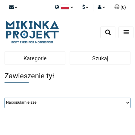
(
0
)
Polski
PLN
Zaloguj się
English
Zarejestruj się
EUR
Dodaj zgłoszenie
Kategorie
Szukaj
Zawieszenie tył