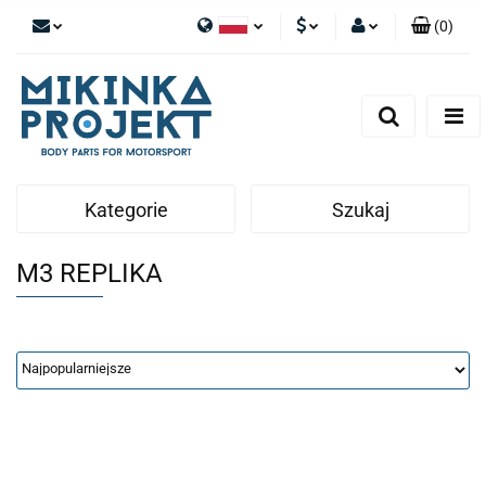
(
0
)
Polski
PLN
Zaloguj się
English
Zarejestruj się
EUR
Dodaj zgłoszenie
Kategorie
Szukaj
M3 REPLIKA