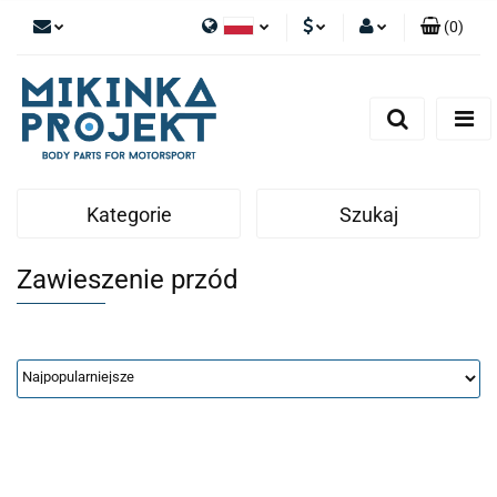
(
0
)
Polski
PLN
Zaloguj się
English
Zarejestruj się
EUR
Dodaj zgłoszenie
Kategorie
Szukaj
Zawieszenie przód