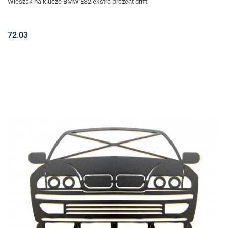
Wieszak na klucze BMW E32 ekstra prezent drift
72.03