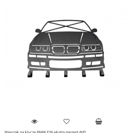
Wieszak na klucze BMW E36 ekstra prezent drift