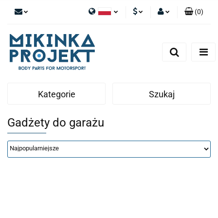
(
0
)
Polski
PLN
Zaloguj się
English
Zarejestruj się
EUR
Dodaj zgłoszenie
Kategorie
Szukaj
Gadżety do garażu