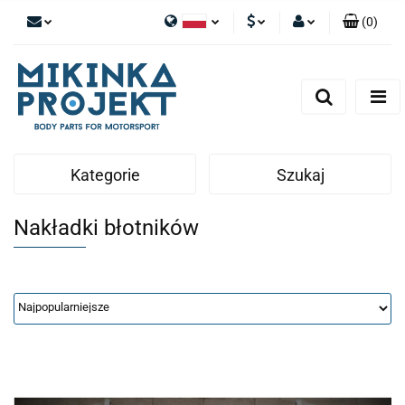
(
0
)
Polski
PLN
Zaloguj się
English
Zarejestruj się
EUR
Dodaj zgłoszenie
Kategorie
Szukaj
Nakładki błotników