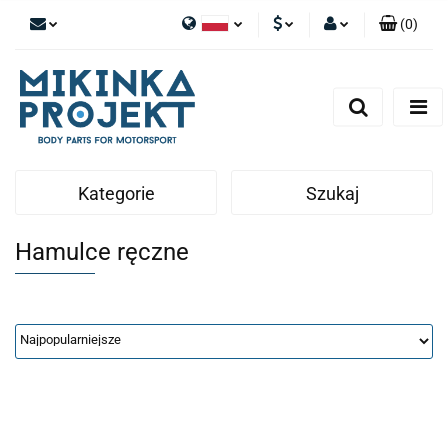
(
0
)
Polski
PLN
Zaloguj się
English
Zarejestruj się
EUR
Dodaj zgłoszenie
Kategorie
Szukaj
Hamulce ręczne