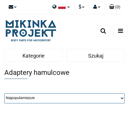
(
0
)
Polski
PLN
Zaloguj się
English
Zarejestruj się
EUR
Dodaj zgłoszenie
Kategorie
Szukaj
Adaptery hamulcowe