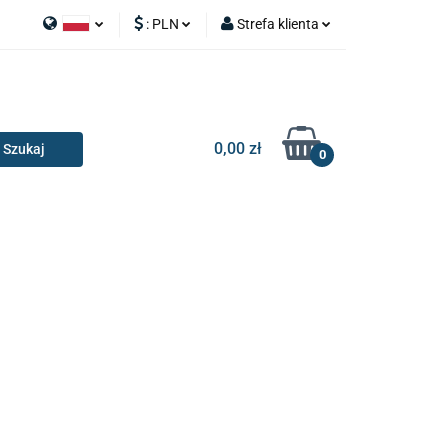
:
PLN
Strefa klienta
APY
Polski
PLN
Zaloguj się
I SILNIK
English
EUR
Zarejestruj się
Dodaj zgłoszenie
0,00 zł
0
RIA I GADŻETY
OILERY
NAKŁADKI
KONSOLE
AKCESORIA I GADŻETY