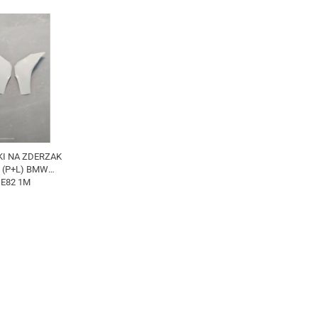
I NA ZDERZAK
 (P+L) BMW
, E82 1M