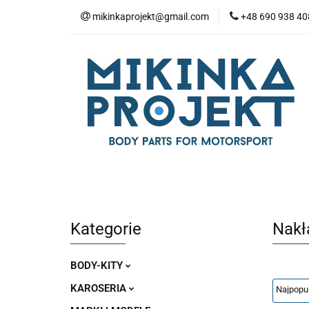
mikinkaprojekt@gmail.com
+48 690 938 40
BODY-KITY
Z
ZAŚLEPKI
SP
WYPOSAŻENIE WN
BODY-KITY
ZDERZAKI
MASKI
ZAWIESZENIE I SILNIK
WYPO
Kategorie
Nakł
BODY-KITY
KAROSERIA