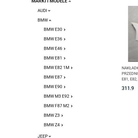
MARKI I MODELE
AUDI
BMW
BMW E30
BMW E36
BMW E46
BMW E81
BMW E82 1M
NAKŁADK
PRZEDNI
BMW E87
E81, E82
BMW E90
311.9
BMW M3 E92
BMW F87 M2
BMW Z3
BMW Z4
JEEP