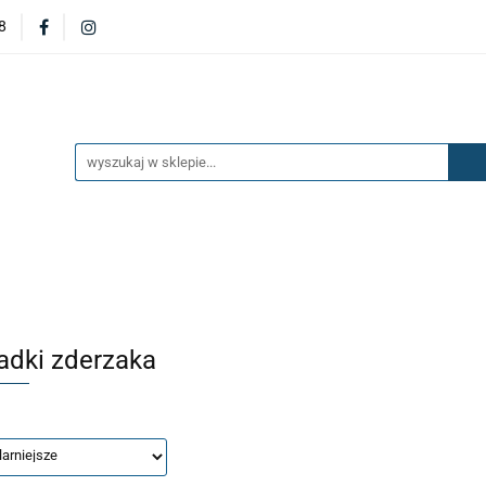
8
DERZAKI
MASKI
DRZWI
BŁOTNIKI
KL
OILERY
NAKŁADKI
KONSOLE
ZAWIESZENIE 
ĘTRZA
UKŁAD PALIWOWY I HAMULCOWY
AKCESO
DRZWI
BŁOTNIKI
KLAPY
ZAŚLEPKI
SP
SAŻENIE WNĘTRZA
UKŁAD PALIWOWY I HAMULCOWY
adki zderzaka